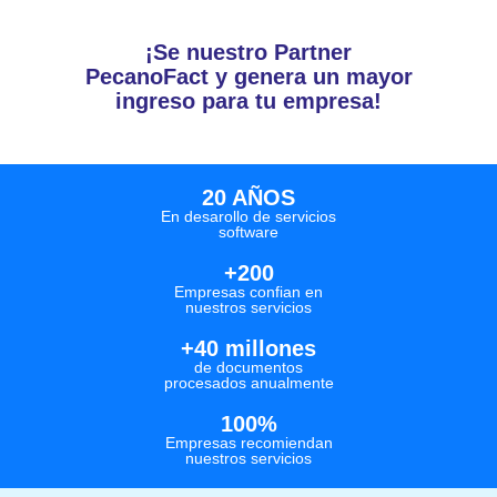
¡Se nuestro Partner
PecanoFact y genera un mayor
ingreso para tu empresa!
20 AÑOS
En desarollo de servicios
software
+200
Empresas confian en
nuestros servicios
+40 millones
de documentos
procesados anualmente
100%
Empresas recomiendan
nuestros servicios